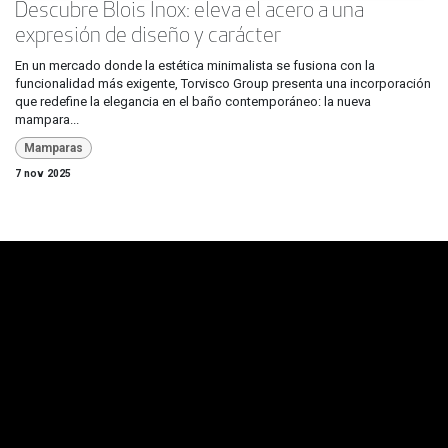
Descubre Blois Inox: eleva el acero a una
expresión de diseño y carácter
En un mercado donde la estética minimalista se fusiona con la
funcionalidad más exigente, Torvisco Group presenta una incorporación
que redefine la elegancia en el baño contemporáneo: la nueva
mampara...
Mamparas
7 nov 2025