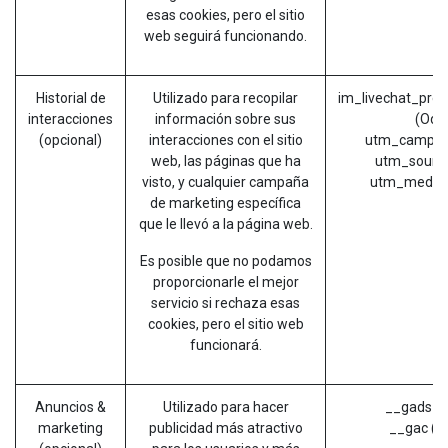
esas cookies, pero el sitio
web seguirá funcionando.
Historial de
Utilizado para recopilar
im_livechat_prev
interacciones
información sobre sus
(Odo
(opcional)
interacciones con el sitio
utm_campai
web, las páginas que ha
utm_source
visto, y cualquier campaña
utm_mediu
de marketing específica
que le llevó a la página web.
Es posible que no podamos
proporcionarle el mejor
servicio si rechaza esas
cookies, pero el sitio web
funcionará.
Anuncios &
Utilizado para hacer
__gads (G
marketing
publicidad más atractivo
__gac (G