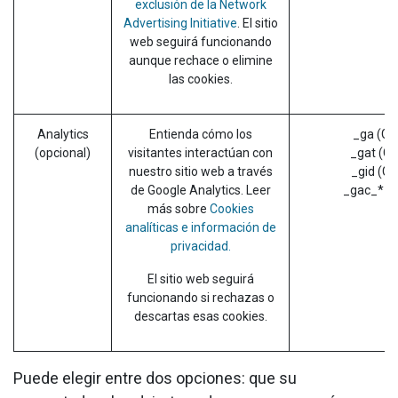
exclusión de la Network
Advertising Initiative
. El sitio
web seguirá funcionando
aunque rechace o elimine
las cookies.
Analytics
Entienda cómo los
_ga (Go
(opcional)
visitantes interactúan con
_gat (Go
nuestro sitio web a través
_gid (Go
de Google Analytics. Leer
_gac_* (G
más sobre
Cookies
analíticas e información de
privacidad.
El sitio web seguirá
funcionando si rechazas o
descartas esas cookies.
Puede elegir entre dos opciones: que su